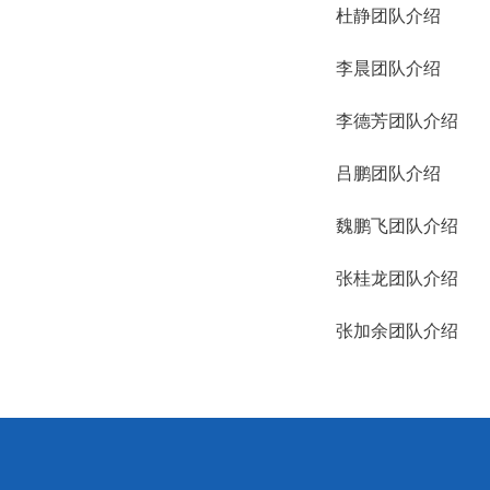
杜静团队介绍
李晨团队介绍
李德芳团队介绍
吕鹏团队介绍
魏鹏飞团队介绍
张桂龙团队介绍
张加余团队介绍