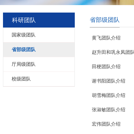
省部级团队
科研团队
国家级团队
黄飞团队介绍
省部级团队
赵升田和巩永凤团
厅局级团队
田梗团队介绍
校级团队
谢书阳团队介绍
胡雪梅团队介绍
张淑敏团队介绍
宏伟团队介绍