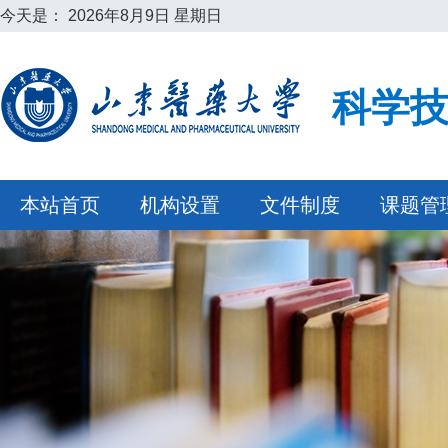
今天是：
2026年8月9日 星期日
科学
本站首页
机构设置
文件制度
课题管